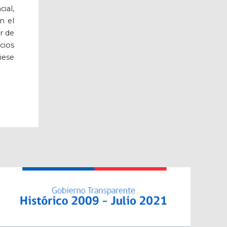
ial,
n el
r de
cios
iese