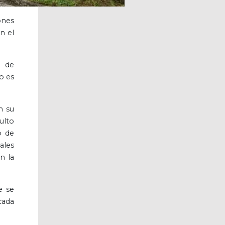
ones
n el
l de
o es
n su
ulto
o de
ales
n la
e se
cada